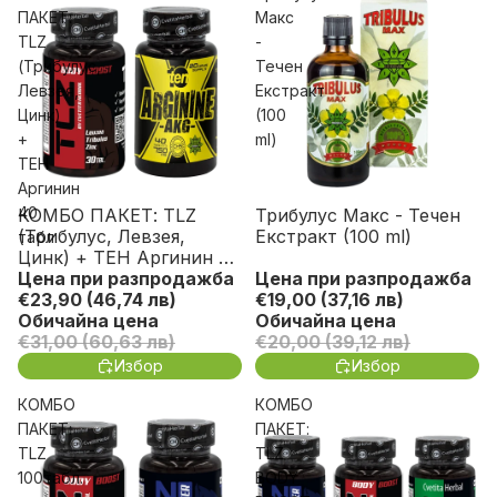
ПАКЕТ:
Макс
TLZ
-
(Трибулус,
Течен
Левзея,
Екстракт
Цинк)
(100
+
ml)
ТЕН
Аргинин
40
КОМБО ПАКЕТ: TLZ
Трибулус Макс - Течен
Спести до 40%
Спести до 40%
(Трибулус, Левзея,
Екстракт (100 ml)
табл
Цинк) + ТЕН Аргинин 40
табл
Цена при разпродажба
Цена при разпродажба
€23,90
(46,74 лв)
€19,00
(37,16 лв)
Обичайна цена
Обичайна цена
€31,00
(60,63 лв)
€20,00
(39,12 лв)
Избор
Избор
КОМБО
КОМБО
ПАКЕТ:
ПАКЕТ:
TLZ
TLZ
100табл.
BODY