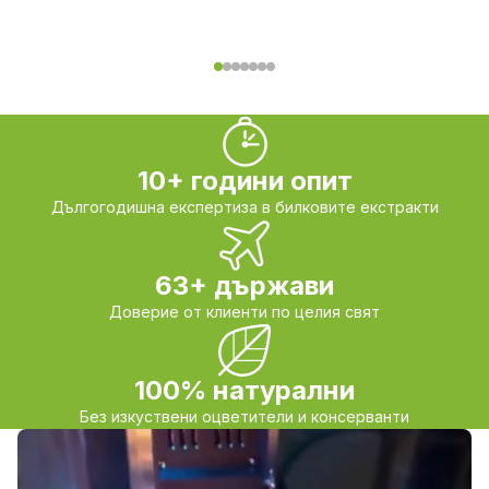
10+ години опит
Дългогодишна експертиза в билковите екстракти
63+ държави
Доверие от клиенти по целия свят
100% натурални
Без изкуствени оцветители и консерванти