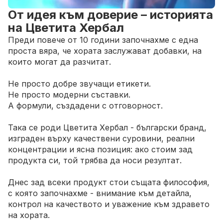
От идея към доверие – историята
на Цветита Хербал
Преди повече от 10 години започнахме с една
проста вяра, че хората заслужават добавки, на
които могат да разчитат.
Не просто добре звучащи етикети.
Не просто модерни съставки.
А формули, създадени с отговорност.
Така се роди Цветита Хербал - български бранд,
изграден върху качествени суровини, реални
концентрации и ясна позиция: ако стоим зад
продукта си, той трябва да носи резултат.
Днес зад всеки продукт стои същата философия,
с която започнахме - внимание към детайла,
контрол на качеството и уважение към здравето
на хората.