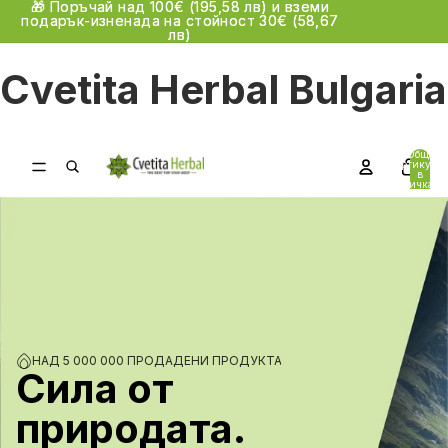
🎁 Поръчай над 100€
🎁 Поръчай над 100€
(195,58 лв)
(195,58 лв)
и вземи
и вземи
подарък-изненада на стойност 30€
подарък-изненада на стойност 30€
(58,67
(58,67
лв)
лв)
Cvetita Herbal Bulgaria
Общо
артикули
в
количката:
0
НАД 5 000 000 ПРОДАДЕНИ ПРОДУКТА
Сила от
природата.