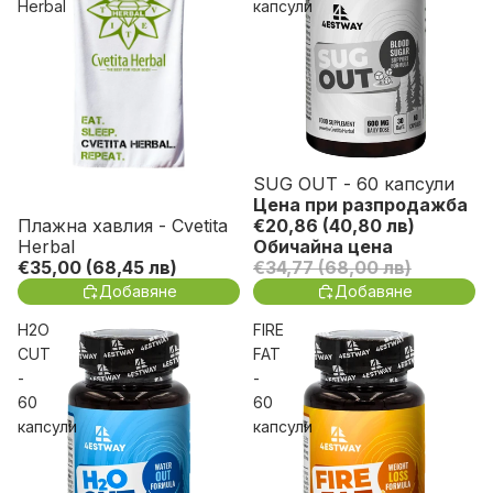
Herbal
капсули
SUG OUT - 60 капсули
Спести до 40%
Цена при разпродажба
Плажна хавлия - Cvetita
€20,86
(40,80 лв)
Herbal
Обичайна цена
€35,00
(68,45 лв)
€34,77
(68,00 лв)
Добавяне
Добавяне
H2O
FIRE
CUT
FAT
-
-
60
60
капсули
капсули