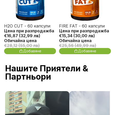
H2O CUT - 60 капсули
FIRE FAT - 60 капсули
Спести до 40%
Спести до 39%
Цена при разпродажба
Цена при разпродажба
€16,87
(32,99 лв)
€15,34
(30,00 лв)
Обичайна цена
Обичайна цена
€28,12
(55,00 лв)
€25,56
(49,99 лв)
Добавяне
Добавяне
Нашите Приятели &
Партньори