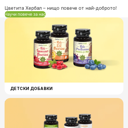
Цветита Хербал – нищо повече от най-доброто!
Научи повече за нас
Детски Добавки
ДЕТСКИ ДОБАВКИ
Кръвна Захар и Храносмилане