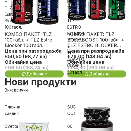
+
BOOST
TLZ
100табл.
Estro
+
Blocker
TLZ
100табл.
ESTRO
BLOCKER
КОМБО ПАКЕТ: TLZ
КОМБО ПАКЕТ: TLZ
Спести до 55%
Спести до 51%
100табл. + TLZ Estro
BODY BOOST 100табл. +
100табл.
Blocker 100табл.
TLZ ESTRO BLOCKER
+
Цена при разпродажба
100табл. + TLZ ADAPTO
Цена при разпродажба
TLZ
€50,50
(98,77 лв)
POWER 50табл.
€76,00
(148,64 лв)
ADAPTO
Обичайна цена
Обичайна цена
POWER
€96,50
(188,74 лв)
€134,50
(263,06 лв)
50табл.
Добавяне
Добавяне
Нови продукти
Виж всички
Плажна
SUG
хавлия
OUT
-
-
Cvetita
60